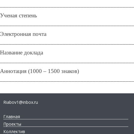
____________________________________________
Ученая степень
____________________________________________
Электронная почта
____________________________________________
Название доклада
____________________________________________
Аннотация (1000 – 1500 знаков)
____________________________________________
Riabov1@inbox.ru
Главная
Проекты
Коллектив