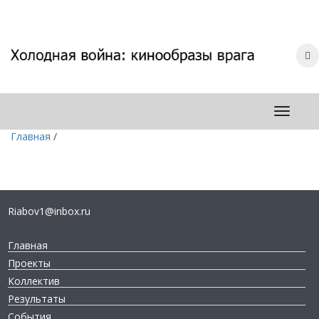
Главная
/
Riabov1@inbox.ru
Главная
Проекты
Коллектив
Результаты
События